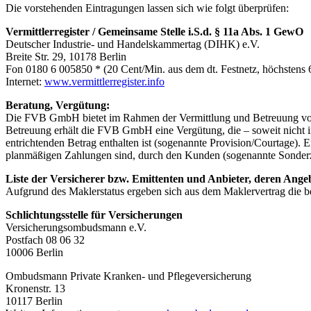
Die vorstehenden Eintragungen lassen sich wie folgt überprüfen:
Vermittlerregister / Gemeinsame Stelle i.S.d. § 11a Abs. 1 GewO
Deutscher Industrie- und Handelskammertag (DIHK) e.V.
Breite Str. 29, 10178 Berlin
Fon 0180 6 005850 * (20 Cent/Min. aus dem dt. Festnetz, höchstens 
Internet:
www.vermittlerregister.info
Beratung, Vergütung:
Die FVB GmbH bietet im Rahmen der Vermittlung und Betreuung von 
Betreuung erhält die FVB GmbH eine Vergütung, die – soweit nicht im
entrichtenden Betrag enthalten ist (sogenannte Provision/Courtage)
planmäßigen Zahlungen sind, durch den Kunden (sogenannte Sonderzahl
Liste der Versicherer bzw. Emittenten und Anbieter, deren Ange
Aufgrund des Maklerstatus ergeben sich aus dem Maklervertrag die b
Schlichtungsstelle für Versicherungen
Versicherungsombudsmann e.V.
Postfach 08 06 32
10006 Berlin
Ombudsmann Private Kranken- und Pflegeversicherung
Kronenstr. 13
10117 Berlin