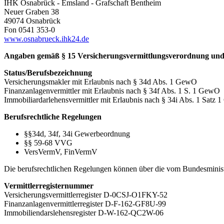
IHK Osnabrück - Emsland - Grafschaft Bentheim
Neuer Graben 38
49074 Osnabrück
Fon 0541 353-0
www.osnabrueck.ihk24.de
Angaben gemäß § 15 Versicherungsvermittlungsverordnung und 
Status/Berufsbezeichnung
Versicherungsmakler mit Erlaubnis nach § 34d Abs. 1 GewO
Finanzanlagenvermittler mit Erlaubnis nach § 34f Abs. 1 S. 1 GewO
Immobiliardarlehensvermittler mit Erlaubnis nach § 34i Abs. 1 Satz
Berufsrechtliche Regelungen
§§34d, 34f, 34i Gewerbeordnung
§§ 59-68 VVG
VersVermV, FinVermV
Die berufsrechtlichen Regelungen können über die vom Bundesminis
Vermittlerregisternummer
Versicherungsvermittlerregister D-0CSJ-O1FKY-52
Finanzanlagenvermittlerregister D-F-162-GF8U-99
Immobiliendarslehensregister D-W-162-QC2W-06