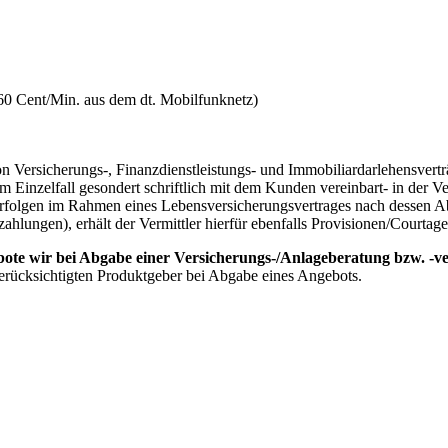
60 Cent/Min. aus dem dt. Mobilfunknetz)
Versicherungs-, Finanzdienstleistungs- und Immobiliardarlehensvert
 Einzelfall gesondert schriftlich mit dem Kunden vereinbart- in der 
. Erfolgen im Rahmen eines Lebensversicherungsvertrages nach dessen 
ungen), erhält der Vermittler hierfür ebenfalls Provisionen/Courtagen
bote wir bei Abgabe einer Versicherungs-/Anlageberatung bzw. -ve
erücksichtigten Produktgeber bei Abgabe eines Angebots.